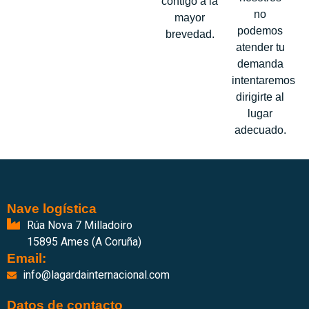
contigo a la
no
mayor
podemos
brevedad.
atender tu
demanda
intentaremos
dirigirte al
lugar
adecuado.
Nave logística
Rúa Nova 7 Milladoiro
15895 Ames (A Coruña)
Email:
info@lagardainternacional.com
Datos de contacto