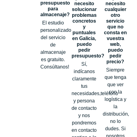
presupuesto
necesito
necesito
para
solucionar
cualquier
almacenaje?
problemas
otro
concretos
servicio
El estudio
y
que no
personalizado
puntuales
consta en
del servicio
en Galicia,
vuestra
puedo
web,
de
pedir
puedo
almacenaje
presupuesto?
pedir
es gratuito.
precio?
Sí,
Consúltanos!
Siempre
indícanos
que tenga
claramente
que ver
tus
con la
necesidades,teléfono
logística y
y persona
la
de contacto
distribución,
y nos
no lo
pondremos
dudes. Si
en contacto
nosotros