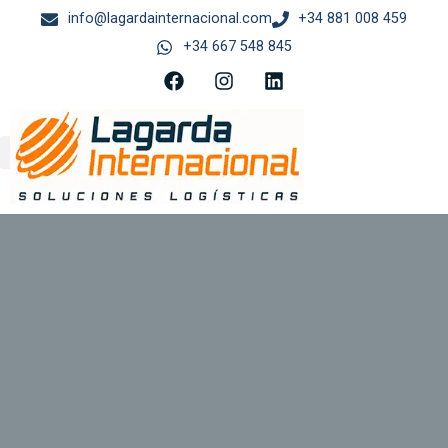
contenido
info@lagardainternacional.com
+34 881 008 459
+34 667 548 845
AGENCIA DE TRANSPORTE
SERVICIOS ADUANEROS