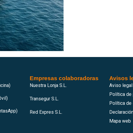
Empresas colaboradoras
Avisos l
cina)
Nuestra Lonja S.L.
Aviso legal
Política de
vil)
Transegur S.L.
Política de
htasApp)
Red Expres S.L.
Declaración
Mapa web