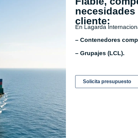
Fiable, compe
necesidades 
cliente:
En Lagarda Internaciona
– Contenedores compl
– Grupajes (LCL).
Solicita presupuesto