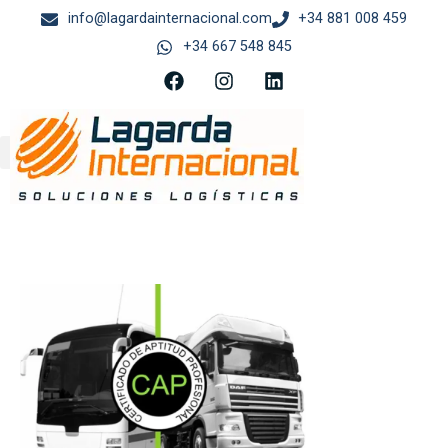
contenido
info@lagardainternacional.com
+34 881 008 459
+34 667 548 845
AGENCIA DE TRANSPORTE
SERVICIOS ADUANEROS